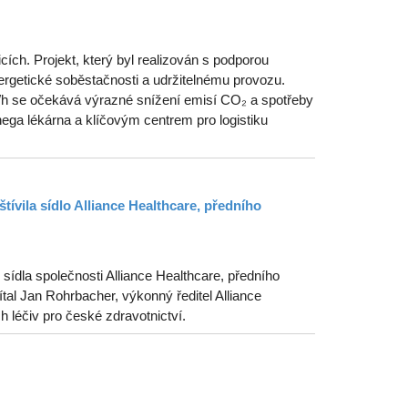
ích. Projekt, který byl realizován s podporou
getické soběstačnosti a udržitelnému provozu.
MWh se očekává výrazné snížení emisí CO₂ a spotřeby
ega lékárna a klíčovým centrem pro logistiku
tívila sídlo Alliance Healthcare, předního
ídla společnosti Alliance Healthcare, předního
tal Jan Rohrbacher, výkonný ředitel Alliance
ch léčiv pro české zdravotnictví.