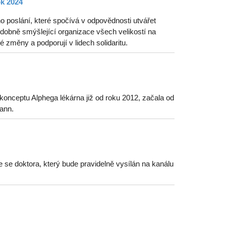
ok 2024
o poslání, které spočívá v odpovědnosti utvářet
odobně smýšlející organizace všech velikostí na
 změny a podporují v lidech solidaritu.
onceptu Alphega lékárna již od roku 2012, začala od
ann.
e se doktora, který bude pravidelně vysílán na kanálu