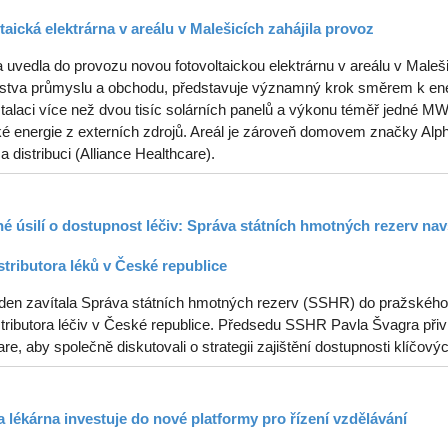
taická elektrárna v areálu v Malešicích zahájila provoz
uvedla do provozu novou fotovoltaickou elektrárnu v areálu v Malešic
rstva průmyslu a obchodu, představuje významný krok směrem k ener
stalaci více než dvou tisíc solárních panelů a výkonu téměř jedné 
ké energie z externích zdrojů. Areál je zároveň domovem značky Alph
 a distribuci (Alliance Healthcare).
é úsilí o dostupnost léčiv: Správa státních hmotných rezerv navš
stributora léků v České republice
ýden zavítala Správa státních hmotných rezerv (SSHR) do pražského s
tributora léčiv v České republice. Předsedu SSHR Pavla Švagra přiví
re, aby společně diskutovali o strategii zajištění dostupnosti klíčový
 lékárna investuje do nové platformy pro řízení vzdělávání