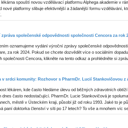
 lékárna spouští novou vzdělávací platformu Alphega akademie v rám
od nové platformy slibuje efektivnější a žádanější formu vzdělávání, kt
.
 zpráva společenské odpovědnosti společnosti Cencora za rok 
ením oznamujeme vydání výroční zprávy společenské odpovědnosti s
re, za rok 2024. Pokud se chcete dozvědět více o sociálním dopadu, 
ch společnosti Cencora, klikněte na tento odkaz a prohlédněte si zprá
 v srdci komunity: Rozhovor s PharmDr. Lucií Stankovičovou z 
ost lékáren, kde často hledáme úlevu od běžných zdravotních obtíží 
 dnes často nedostačující. PharmDr. Lucie Stankovičová je spolumaji
ech, městě v Ústeckém kraji, působí již od roku 1993. Jaké to je půs
á paní doktorka členství v síti po 17 letech? To vše a mnohem víc s