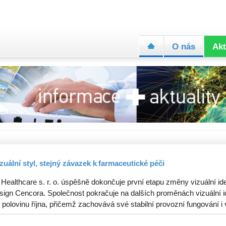
O nás
Akt
zuální styl, stejný závazek k farmaceutické péči
 Healthcare s. r. o. úspěšně dokončuje první etapu změny vizuální ide
sign Cencora. Společnost pokračuje na dalších proměnách vizuální id
 polovinu října, přičemž zachovává své stabilní provozní fungování i