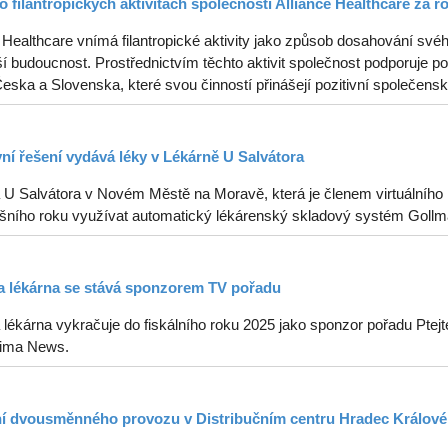
o filantropických aktivitách společnosti Alliance Healthcare za r
 Healthcare vnímá filantropické aktivity jako způsob dosahování svéh
í budoucnost. Prostřednictvím těchto aktivit společnost podporuje p
ska a Slovenska, které svou činností přinášejí pozitivní společenské
vní řešení vydává léky v Lékárně U Salvátora
 U Salvátora v Novém Městě na Moravě, která je členem virtuálního k
tošního roku využívat automatický lékárenský skladový systém Gollm
 lékárna se stává sponzorem TV pořadu
lékárna vykračuje do fiskálního roku 2025 jako sponzor pořadu Ptejt
ima News.
í dvousměnného provozu v Distribučním centru Hradec Králové