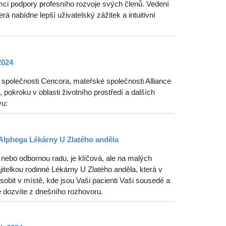
ci podpory profesního rozvoje svých členů. Vedení
erá nabídne lepší uživatelský zážitek a intuitivní
2024
polečnosti Cencora, mateřské společnosti Alliance
pokroku v oblasti životního prostředí a dalších
vu:
Alphega Lékárny U Zlatého anděla
nebo odbornou radu, je klíčová, ale na malých
telkou rodinné Lékárny U Zlatého anděla, která v
obit v místě, kde jsou Vaši pacienti Vaši sousedé a
e dozvíte z dnešního rozhovoru.