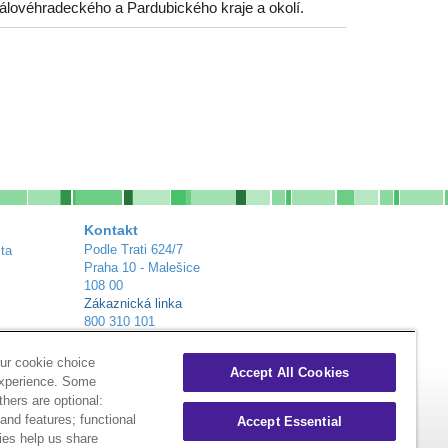
álovéhradeckého a Pardubického kraje a okolí.
Kontakt
Podle Trati 624/7
ta
Praha 10 - Malešice
108 00
Zákaznická linka
800 310 101
info@alliance-healthcare.cz
+
Distribuční centra
ur cookie choice
Accept All Cookies
experience. Some
thers are optional:
nd features; functional
Accept Essential
ies help us share