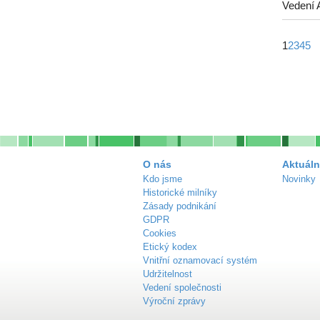
Vedení 
1
2
3
4
5
O nás
Aktuáln
Kdo jsme
Novinky
Historické milníky
Zásady podnikání
GDPR
Cookies
Etický kodex
Vnitřní oznamovací systém
Udržitelnost
Vedení společnosti
Výroční zprávy