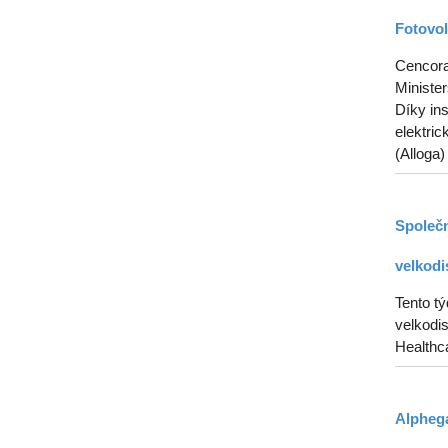
Fotovol
Cencora 
Ministe
Díky in
elektric
(Alloga)
Společn
velkodi
Tento t
velkodis
Healthca
Alphega