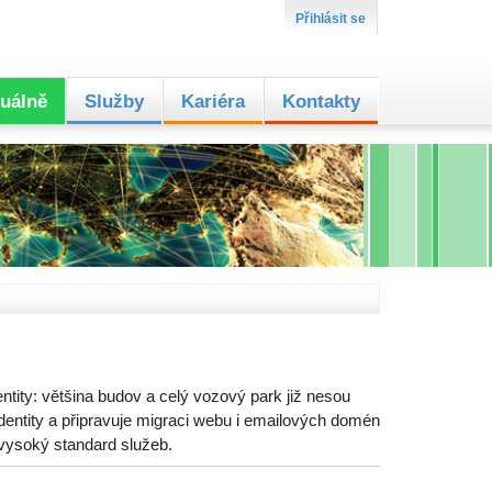
Přihlásit se
uálně
Služby
Kariéra
Kontakty
ntity: většina budov a celý vozový park již nesou
entity a připravuje migraci webu i emailových domén
 vysoký standard služeb.