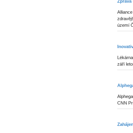
Zpráva 
Alliance
zdravějš
území Če
Inovati
Lékárna
září le
Alphega
Alphega 
CNN Pr
Zahájen