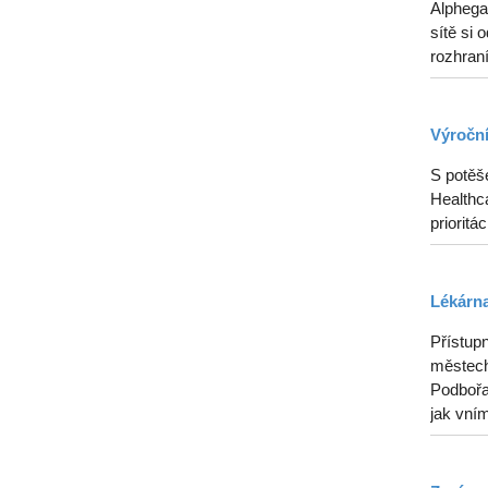
Alphega
sítě si 
rozhraní
Výroční
S potěš
Healthca
prioritá
Lékárna
Přístupn
městech
Podbořan
jak vním