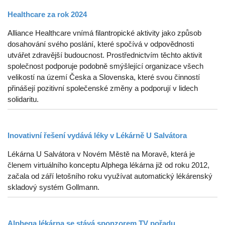
Healthcare za rok 2024
Alliance Healthcare vnímá filantropické aktivity jako způsob
dosahování svého poslání, které spočívá v odpovědnosti
utvářet zdravější budoucnost. Prostřednictvím těchto aktivit
společnost podporuje podobně smýšlející organizace všech
velikostí na území Česka a Slovenska, které svou činností
přinášejí pozitivní společenské změny a podporují v lidech
solidaritu.
Inovativní řešení vydává léky v Lékárně U Salvátora
Lékárna U Salvátora v Novém Městě na Moravě, která je
členem virtuálního konceptu Alphega lékárna již od roku 2012,
začala od září letošního roku využívat automatický lékárenský
skladový systém Gollmann.
Alphega lékárna se stává sponzorem TV pořadu