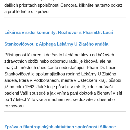
dalších prioritách společnosti Cencora, klikněte na tento odkaz
a prohlédněte si zprávu:
Lékárna v srdci komunity: Rozhovor s PharmDr. Lucií
Stankovičovou z Alphega Lékárny U Zlatého anděla
Přístupnost lékáren, kde často hledáme úlevu od běžných
zdravotních obtíží nebo odbornou radu, je klíčová, ale na
malých městech dnes často nedostačující. PharmDr. Lucie
Stankovičová je spolumajitelkou rodinné Lékárny U Zlatého
anděla, která v Podbořanech, městě v Ústeckém kraji, působí
již od roku 1993. Jaké to je působit v místě, kde jsou Vaši
pacienti Vaši sousedé a jak vnímá paní doktorka členství v síti
po 17 letech? To vše a mnohem víc se dozvíte z dnešního
rozhovoru.
Zpráva o filantropických aktivitách společnosti Alliance