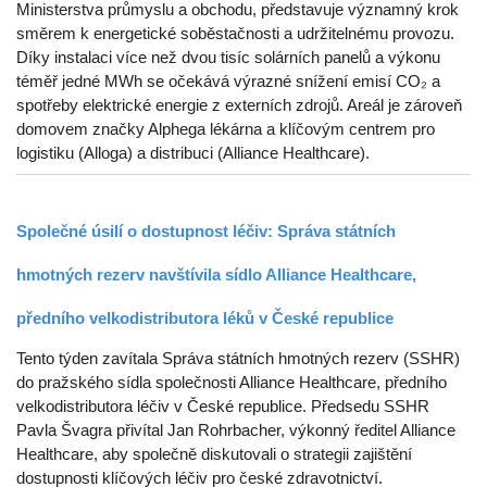
Ministerstva průmyslu a obchodu, představuje významný krok
směrem k energetické soběstačnosti a udržitelnému provozu.
Díky instalaci více než dvou tisíc solárních panelů a výkonu
téměř jedné MWh se očekává výrazné snížení emisí CO₂ a
spotřeby elektrické energie z externích zdrojů. Areál je zároveň
domovem značky Alphega lékárna a klíčovým centrem pro
logistiku (Alloga) a distribuci (Alliance Healthcare).
Společné úsilí o dostupnost léčiv: Správa státních
hmotných rezerv navštívila sídlo Alliance Healthcare,
předního velkodistributora léků v České republice
Tento týden zavítala Správa státních hmotných rezerv (SSHR)
do pražského sídla společnosti Alliance Healthcare, předního
velkodistributora léčiv v České republice. Předsedu SSHR
Pavla Švagra přivítal Jan Rohrbacher, výkonný ředitel Alliance
Healthcare, aby společně diskutovali o strategii zajištění
dostupnosti klíčových léčiv pro české zdravotnictví.