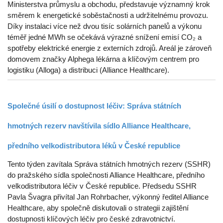
Ministerstva průmyslu a obchodu, představuje významný krok
směrem k energetické soběstačnosti a udržitelnému provozu.
Díky instalaci více než dvou tisíc solárních panelů a výkonu
téměř jedné MWh se očekává výrazné snížení emisí CO₂ a
spotřeby elektrické energie z externích zdrojů. Areál je zároveň
domovem značky Alphega lékárna a klíčovým centrem pro
logistiku (Alloga) a distribuci (Alliance Healthcare).
Společné úsilí o dostupnost léčiv: Správa státních
hmotných rezerv navštívila sídlo Alliance Healthcare,
předního velkodistributora léků v České republice
Tento týden zavítala Správa státních hmotných rezerv (SSHR)
do pražského sídla společnosti Alliance Healthcare, předního
velkodistributora léčiv v České republice. Předsedu SSHR
Pavla Švagra přivítal Jan Rohrbacher, výkonný ředitel Alliance
Healthcare, aby společně diskutovali o strategii zajištění
dostupnosti klíčových léčiv pro české zdravotnictví.