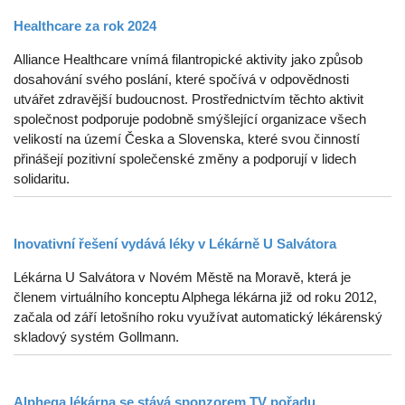
Healthcare za rok 2024
Alliance Healthcare vnímá filantropické aktivity jako způsob
dosahování svého poslání, které spočívá v odpovědnosti
utvářet zdravější budoucnost. Prostřednictvím těchto aktivit
společnost podporuje podobně smýšlející organizace všech
velikostí na území Česka a Slovenska, které svou činností
přinášejí pozitivní společenské změny a podporují v lidech
solidaritu.
Inovativní řešení vydává léky v Lékárně U Salvátora
Lékárna U Salvátora v Novém Městě na Moravě, která je
členem virtuálního konceptu Alphega lékárna již od roku 2012,
začala od září letošního roku využívat automatický lékárenský
skladový systém Gollmann.
Alphega lékárna se stává sponzorem TV pořadu