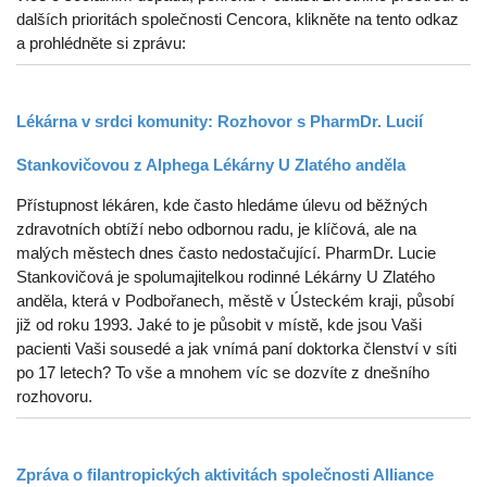
dalších prioritách společnosti Cencora, klikněte na tento odkaz
a prohlédněte si zprávu:
Lékárna v srdci komunity: Rozhovor s PharmDr. Lucií
Stankovičovou z Alphega Lékárny U Zlatého anděla
Přístupnost lékáren, kde často hledáme úlevu od běžných
zdravotních obtíží nebo odbornou radu, je klíčová, ale na
malých městech dnes často nedostačující. PharmDr. Lucie
Stankovičová je spolumajitelkou rodinné Lékárny U Zlatého
anděla, která v Podbořanech, městě v Ústeckém kraji, působí
již od roku 1993. Jaké to je působit v místě, kde jsou Vaši
pacienti Vaši sousedé a jak vnímá paní doktorka členství v síti
po 17 letech? To vše a mnohem víc se dozvíte z dnešního
rozhovoru.
Zpráva o filantropických aktivitách společnosti Alliance