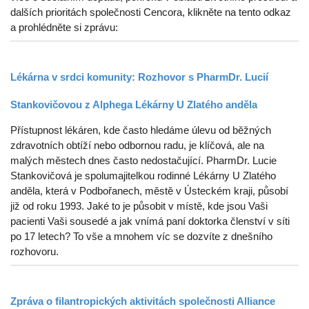
dalších prioritách společnosti Cencora, klikněte na tento odkaz
a prohlédněte si zprávu:
Lékárna v srdci komunity: Rozhovor s PharmDr. Lucií
Stankovičovou z Alphega Lékárny U Zlatého anděla
Přístupnost lékáren, kde často hledáme úlevu od běžných
zdravotních obtíží nebo odbornou radu, je klíčová, ale na
malých městech dnes často nedostačující. PharmDr. Lucie
Stankovičová je spolumajitelkou rodinné Lékárny U Zlatého
anděla, která v Podbořanech, městě v Ústeckém kraji, působí
již od roku 1993. Jaké to je působit v místě, kde jsou Vaši
pacienti Vaši sousedé a jak vnímá paní doktorka členství v síti
po 17 letech? To vše a mnohem víc se dozvíte z dnešního
rozhovoru.
Zpráva o filantropických aktivitách společnosti Alliance