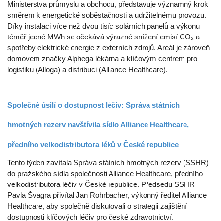
Ministerstva průmyslu a obchodu, představuje významný krok
směrem k energetické soběstačnosti a udržitelnému provozu.
Díky instalaci více než dvou tisíc solárních panelů a výkonu
téměř jedné MWh se očekává výrazné snížení emisí CO₂ a
spotřeby elektrické energie z externích zdrojů. Areál je zároveň
domovem značky Alphega lékárna a klíčovým centrem pro
logistiku (Alloga) a distribuci (Alliance Healthcare).
Společné úsilí o dostupnost léčiv: Správa státních
hmotných rezerv navštívila sídlo Alliance Healthcare,
předního velkodistributora léků v České republice
Tento týden zavítala Správa státních hmotných rezerv (SSHR)
do pražského sídla společnosti Alliance Healthcare, předního
velkodistributora léčiv v České republice. Předsedu SSHR
Pavla Švagra přivítal Jan Rohrbacher, výkonný ředitel Alliance
Healthcare, aby společně diskutovali o strategii zajištění
dostupnosti klíčových léčiv pro české zdravotnictví.