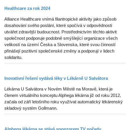
Healthcare za rok 2024
Alliance Healthcare vnímá filantropické aktivity jako způsob
dosahování svého poslání, které spočívá v odpovědnosti
utvářet zdravější budoucnost. Prostřednictvím těchto aktivit
společnost podporuje podobně smýšlející organizace všech
velikostí na území Česka a Slovenska, které svou činností
přinášejí pozitivní společenské změny a podporují v lidech
solidaritu.
Inovativní řešení vydává léky v Lékárně U Salvátora
Lékárna U Salvátora v Novém Městě na Moravě, která je
členem virtuálního konceptu Alphega lékárna již od roku 2012,
začala od září letošního roku využívat automatický lékárenský
skladový systém Gollmann.
Alphega lékárna se stává sponzorem TV pořadu