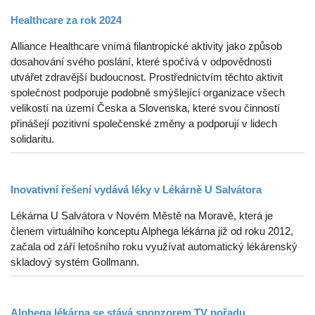
Healthcare za rok 2024
Alliance Healthcare vnímá filantropické aktivity jako způsob
dosahování svého poslání, které spočívá v odpovědnosti
utvářet zdravější budoucnost. Prostřednictvím těchto aktivit
společnost podporuje podobně smýšlející organizace všech
velikostí na území Česka a Slovenska, které svou činností
přinášejí pozitivní společenské změny a podporují v lidech
solidaritu.
Inovativní řešení vydává léky v Lékárně U Salvátora
Lékárna U Salvátora v Novém Městě na Moravě, která je
členem virtuálního konceptu Alphega lékárna již od roku 2012,
začala od září letošního roku využívat automatický lékárenský
skladový systém Gollmann.
Alphega lékárna se stává sponzorem TV pořadu