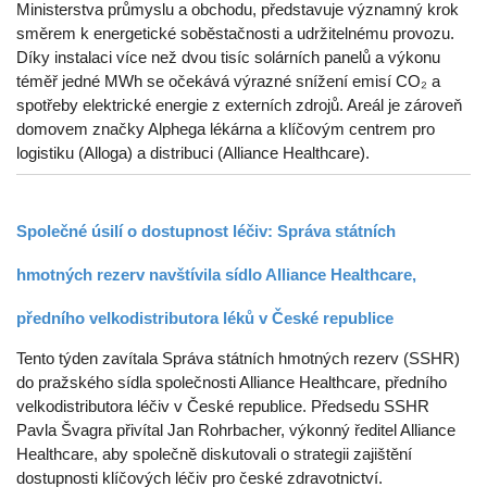
Ministerstva průmyslu a obchodu, představuje významný krok
směrem k energetické soběstačnosti a udržitelnému provozu.
Díky instalaci více než dvou tisíc solárních panelů a výkonu
téměř jedné MWh se očekává výrazné snížení emisí CO₂ a
spotřeby elektrické energie z externích zdrojů. Areál je zároveň
domovem značky Alphega lékárna a klíčovým centrem pro
logistiku (Alloga) a distribuci (Alliance Healthcare).
Společné úsilí o dostupnost léčiv: Správa státních
hmotných rezerv navštívila sídlo Alliance Healthcare,
předního velkodistributora léků v České republice
Tento týden zavítala Správa státních hmotných rezerv (SSHR)
do pražského sídla společnosti Alliance Healthcare, předního
velkodistributora léčiv v České republice. Předsedu SSHR
Pavla Švagra přivítal Jan Rohrbacher, výkonný ředitel Alliance
Healthcare, aby společně diskutovali o strategii zajištění
dostupnosti klíčových léčiv pro české zdravotnictví.