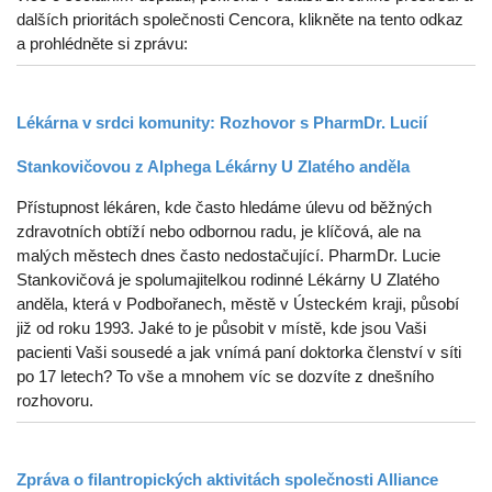
dalších prioritách společnosti Cencora, klikněte na tento odkaz
a prohlédněte si zprávu:
Lékárna v srdci komunity: Rozhovor s PharmDr. Lucií
Stankovičovou z Alphega Lékárny U Zlatého anděla
Přístupnost lékáren, kde často hledáme úlevu od běžných
zdravotních obtíží nebo odbornou radu, je klíčová, ale na
malých městech dnes často nedostačující. PharmDr. Lucie
Stankovičová je spolumajitelkou rodinné Lékárny U Zlatého
anděla, která v Podbořanech, městě v Ústeckém kraji, působí
již od roku 1993. Jaké to je působit v místě, kde jsou Vaši
pacienti Vaši sousedé a jak vnímá paní doktorka členství v síti
po 17 letech? To vše a mnohem víc se dozvíte z dnešního
rozhovoru.
Zpráva o filantropických aktivitách společnosti Alliance