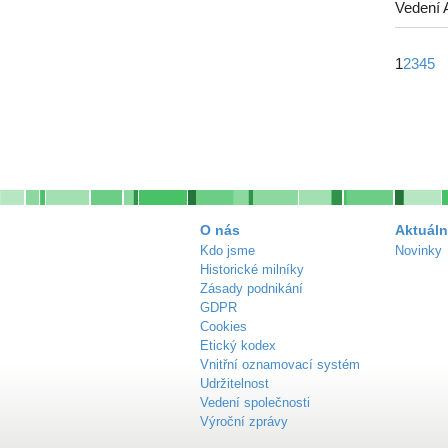
Vedení 
1
2
3
4
5
O nás
Aktuáln
Kdo jsme
Novinky
Historické milníky
Zásady podnikání
GDPR
Cookies
Etický kodex
Vnitřní oznamovací systém
Udržitelnost
Vedení společnosti
Výroční zprávy