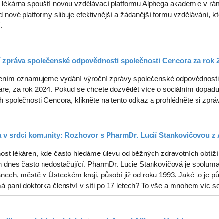
 lékárna spouští novou vzdělávací platformu Alphega akademie v rám
od nové platformy slibuje efektivnější a žádanější formu vzdělávání, kt
.
 zpráva společenské odpovědnosti společnosti Cencora za rok 
ením oznamujeme vydání výroční zprávy společenské odpovědnosti s
re, za rok 2024. Pokud se chcete dozvědět více o sociálním dopadu, 
ch společnosti Cencora, klikněte na tento odkaz a prohlédněte si zprá
 v srdci komunity: Rozhovor s PharmDr. Lucií Stankovičovou z 
ost lékáren, kde často hledáme úlevu od běžných zdravotních obtíží 
 dnes často nedostačující. PharmDr. Lucie Stankovičová je spolumaji
ech, městě v Ústeckém kraji, působí již od roku 1993. Jaké to je půs
á paní doktorka členství v síti po 17 letech? To vše a mnohem víc s