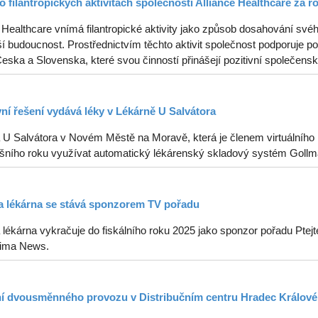
o filantropických aktivitách společnosti Alliance Healthcare za r
 Healthcare vnímá filantropické aktivity jako způsob dosahování svéh
í budoucnost. Prostřednictvím těchto aktivit společnost podporuje p
ska a Slovenska, které svou činností přinášejí pozitivní společenské
vní řešení vydává léky v Lékárně U Salvátora
 U Salvátora v Novém Městě na Moravě, která je členem virtuálního k
tošního roku využívat automatický lékárenský skladový systém Gollm
 lékárna se stává sponzorem TV pořadu
lékárna vykračuje do fiskálního roku 2025 jako sponzor pořadu Ptejt
ima News.
í dvousměnného provozu v Distribučním centru Hradec Králové