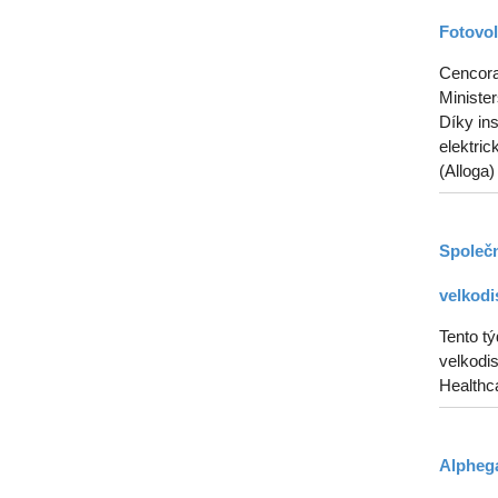
Fotovol
Cencora 
Ministe
Díky in
elektric
(Alloga)
Společn
velkodi
Tento t
velkodis
Healthca
Alphega