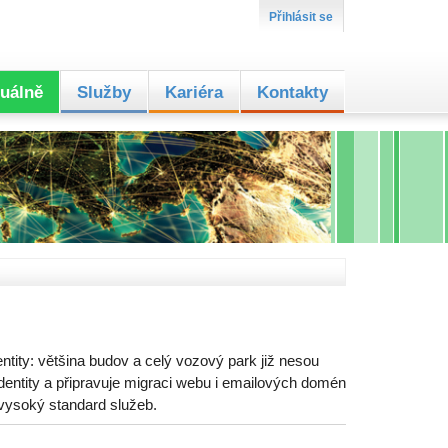
Přihlásit se
uálně
Služby
Kariéra
Kontakty
ntity: většina budov a celý vozový park již nesou
entity a připravuje migraci webu i emailových domén
 vysoký standard služeb.