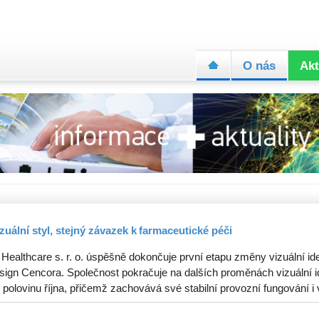
O nás
Akt
zuální styl, stejný závazek k farmaceutické péči
 Healthcare s. r. o. úspěšně dokončuje první etapu změny vizuální ide
sign Cencora. Společnost pokračuje na dalších proměnách vizuální id
 polovinu října, přičemž zachovává své stabilní provozní fungování i