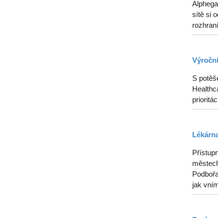
Alphega
sítě si 
rozhraní
Výroční
S potěš
Healthca
prioritá
Lékárna
Přístupn
městech
Podbořan
jak vním