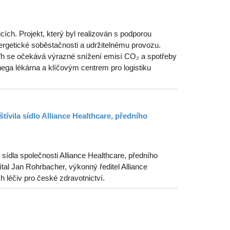
ích. Projekt, který byl realizován s podporou
getické soběstačnosti a udržitelnému provozu.
MWh se očekává výrazné snížení emisí CO₂ a spotřeby
ega lékárna a klíčovým centrem pro logistiku
tívila sídlo Alliance Healthcare, předního
ídla společnosti Alliance Healthcare, předního
tal Jan Rohrbacher, výkonný ředitel Alliance
ch léčiv pro české zdravotnictví.