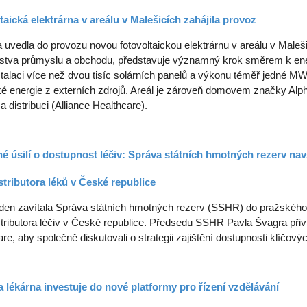
taická elektrárna v areálu v Malešicích zahájila provoz
uvedla do provozu novou fotovoltaickou elektrárnu v areálu v Malešic
rstva průmyslu a obchodu, představuje významný krok směrem k ener
stalaci více než dvou tisíc solárních panelů a výkonu téměř jedné 
ké energie z externích zdrojů. Areál je zároveň domovem značky Alph
 a distribuci (Alliance Healthcare).
é úsilí o dostupnost léčiv: Správa státních hmotných rezerv navš
stributora léků v České republice
ýden zavítala Správa státních hmotných rezerv (SSHR) do pražského s
tributora léčiv v České republice. Předsedu SSHR Pavla Švagra přiví
re, aby společně diskutovali o strategii zajištění dostupnosti klíčový
 lékárna investuje do nové platformy pro řízení vzdělávání