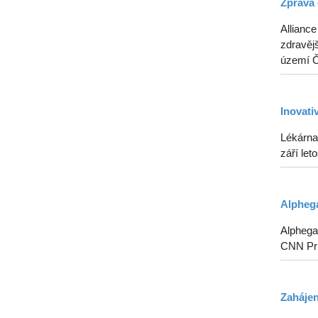
Zpráva 
Alliance
zdravějš
území Če
Inovati
Lékárna
září le
Alphega
Alphega 
CNN Pr
Zahájen