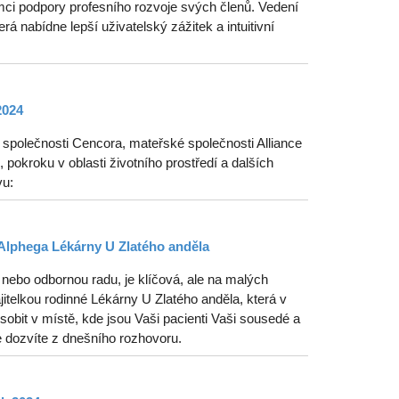
ci podpory profesního rozvoje svých členů. Vedení
erá nabídne lepší uživatelský zážitek a intuitivní
2024
polečnosti Cencora, mateřské společnosti Alliance
pokroku v oblasti životního prostředí a dalších
vu:
Alphega Lékárny U Zlatého anděla
nebo odbornou radu, je klíčová, ale na malých
telkou rodinné Lékárny U Zlatého anděla, která v
obit v místě, kde jsou Vaši pacienti Vaši sousedé a
e dozvíte z dnešního rozhovoru.