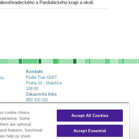
álovéhradeckého a Pardubického kraje a okolí.
Kontakt
Podle Trati 624/7
ta
Praha 10 - Malešice
108 00
Zákaznická linka
800 310 101
info@alliance-healthcare.cz
+
Distribuční centra
ur cookie choice
Accept All Cookies
experience. Some
thers are optional:
nd features; functional
Accept Essential
ies help us share