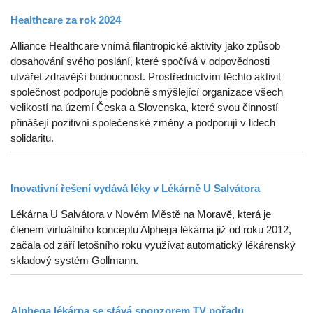
Healthcare za rok 2024
Alliance Healthcare vnímá filantropické aktivity jako způsob
dosahování svého poslání, které spočívá v odpovědnosti
utvářet zdravější budoucnost. Prostřednictvím těchto aktivit
společnost podporuje podobně smýšlející organizace všech
velikostí na území Česka a Slovenska, které svou činností
přinášejí pozitivní společenské změny a podporují v lidech
solidaritu.
Inovativní řešení vydává léky v Lékárně U Salvátora
Lékárna U Salvátora v Novém Městě na Moravě, která je
členem virtuálního konceptu Alphega lékárna již od roku 2012,
začala od září letošního roku využívat automatický lékárenský
skladový systém Gollmann.
Alphega lékárna se stává sponzorem TV pořadu