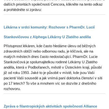
dalších prioritách společnosti Cencora, klikněte na tento odkaz
a prohlédněte si zprávu:
Lékárna v srdci komunity: Rozhovor s PharmDr. Lucií
Stankovičovou z Alphega Lékárny U Zlatého anděla
Přístupnost lékáren, kde často hledáme úlevu od běžných
zdravotních obtíží nebo odbornou radu, je klíčová, ale na
malých městech dnes často nedostačující. PharmDr. Lucie
Stankovičová je spolumajitelkou rodinné Lékárny U Zlatého
anděla, která v Podbořanech, městě v Ústeckém kraji, působí
již od roku 1993. Jaké to je působit v místě, kde jsou Vaši
pacienti Vaši sousedé a jak vnímá paní doktorka členství v síti
po 17 letech? To vše a mnohem víc se dozvíte z dnešního
rozhovoru.
Zpráva o filantropických aktivitách společnosti Alliance