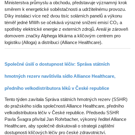
Ministerstva průmyslu a obchodu, představuje významný krok
směrem k energetické soběstačnosti a udržitelnému provozu.
Díky instalaci více než dvou tisíc solárních panelů a výkonu
téměř jedné MWh se očekává výrazné snížení emisí CO₂ a
spotřeby elektrické energie z externích zdrojů. Areál je zároveň
domovem značky Alphega lékárna a klíčovým centrem pro
logistiku (Alloga) a distribuci (Alliance Healthcare).
Společné úsilí o dostupnost léčiv: Správa státních
hmotných rezerv navštívila sídlo Alliance Healthcare,
předního velkodistributora léků v České republice
Tento týden zavítala Správa státních hmotných rezerv (SSHR)
do pražského sídla společnosti Alliance Healthcare, předního
velkodistributora léčiv v České republice. Předsedu SSHR
Pavla Švagra přivítal Jan Rohrbacher, výkonný ředitel Alliance
Healthcare, aby společně diskutovali o strategii zajištění
dostupnosti klíčových léčiv pro české zdravotnictví.