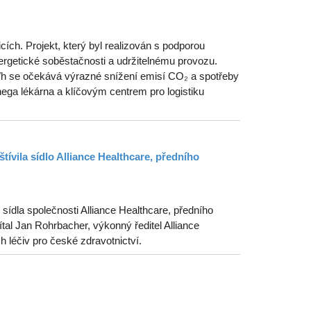
ích. Projekt, který byl realizován s podporou
getické soběstačnosti a udržitelnému provozu.
MWh se očekává výrazné snížení emisí CO₂ a spotřeby
ega lékárna a klíčovým centrem pro logistiku
tívila sídlo Alliance Healthcare, předního
ídla společnosti Alliance Healthcare, předního
tal Jan Rohrbacher, výkonný ředitel Alliance
ch léčiv pro české zdravotnictví.