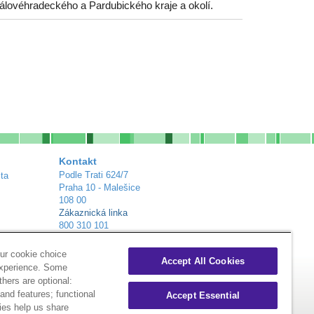
álovéhradeckého a Pardubického kraje a okolí.
Kontakt
Podle Trati 624/7
ta
Praha 10 - Malešice
108 00
Zákaznická linka
800 310 101
info@alliance-healthcare.cz
+
Distribuční centra
ur cookie choice
Accept All Cookies
experience. Some
thers are optional:
nd features; functional
Accept Essential
ies help us share