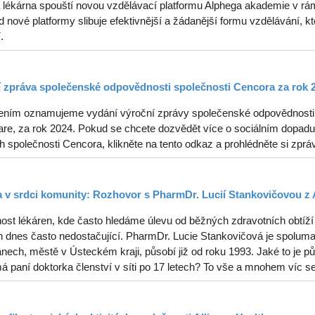
 lékárna spouští novou vzdělávací platformu Alphega akademie v rám
od nové platformy slibuje efektivnější a žádanější formu vzdělávání, kt
.
 zpráva společenské odpovědnosti společnosti Cencora za rok 
ením oznamujeme vydání výroční zprávy společenské odpovědnosti s
re, za rok 2024. Pokud se chcete dozvědět více o sociálním dopadu, 
ch společnosti Cencora, klikněte na tento odkaz a prohlédněte si zprá
 v srdci komunity: Rozhovor s PharmDr. Lucií Stankovičovou z 
ost lékáren, kde často hledáme úlevu od běžných zdravotních obtíží 
 dnes často nedostačující. PharmDr. Lucie Stankovičová je spolumaji
ech, městě v Ústeckém kraji, působí již od roku 1993. Jaké to je půs
á paní doktorka členství v síti po 17 letech? To vše a mnohem víc s