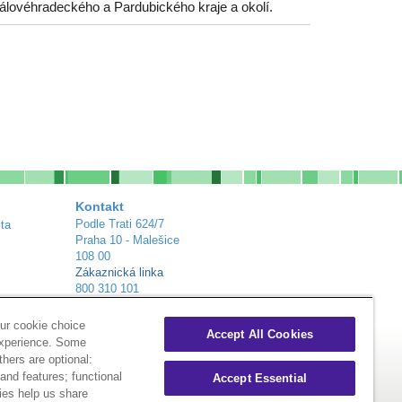
álovéhradeckého a Pardubického kraje a okolí.
Kontakt
Podle Trati 624/7
ta
Praha 10 - Malešice
108 00
Zákaznická linka
800 310 101
info@alliance-healthcare.cz
+
Distribuční centra
ur cookie choice
Accept All Cookies
experience. Some
thers are optional:
nd features; functional
Accept Essential
ies help us share