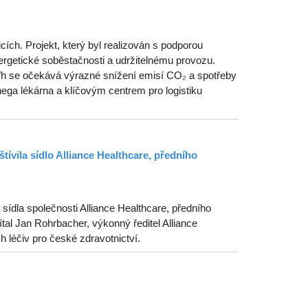
ích. Projekt, který byl realizován s podporou
getické soběstačnosti a udržitelnému provozu.
MWh se očekává výrazné snížení emisí CO₂ a spotřeby
ega lékárna a klíčovým centrem pro logistiku
tívila sídlo Alliance Healthcare, předního
ídla společnosti Alliance Healthcare, předního
tal Jan Rohrbacher, výkonný ředitel Alliance
ch léčiv pro české zdravotnictví.