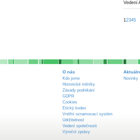
Vedení 
1
2
3
4
5
O nás
Aktuáln
Kdo jsme
Novinky
Historické milníky
Zásady podnikání
GDPR
Cookies
Etický kodex
Vnitřní oznamovací systém
Udržitelnost
Vedení společnosti
Výroční zprávy