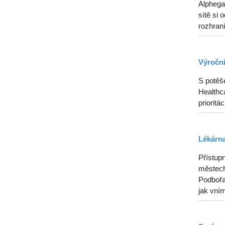
Alphega
sítě si 
rozhraní
Výroční
S potěš
Healthca
prioritá
Lékárna
Přístupn
městech
Podbořan
jak vním