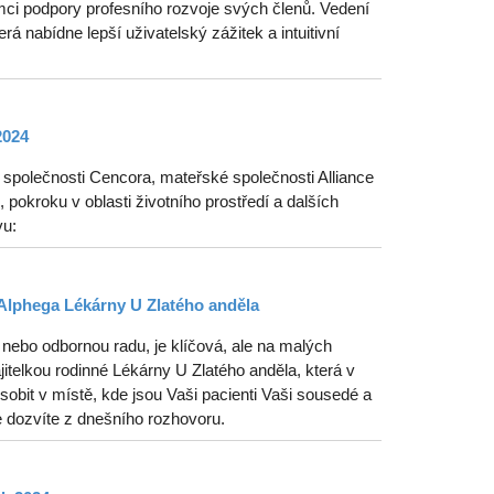
ci podpory profesního rozvoje svých členů. Vedení
erá nabídne lepší uživatelský zážitek a intuitivní
2024
polečnosti Cencora, mateřské společnosti Alliance
pokroku v oblasti životního prostředí a dalších
vu:
Alphega Lékárny U Zlatého anděla
nebo odbornou radu, je klíčová, ale na malých
telkou rodinné Lékárny U Zlatého anděla, která v
obit v místě, kde jsou Vaši pacienti Vaši sousedé a
e dozvíte z dnešního rozhovoru.