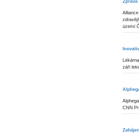
Zpráva 
Alliance
zdravějš
území Če
Inovati
Lékárna
září le
Alphega
Alphega 
CNN Pr
Zahájen