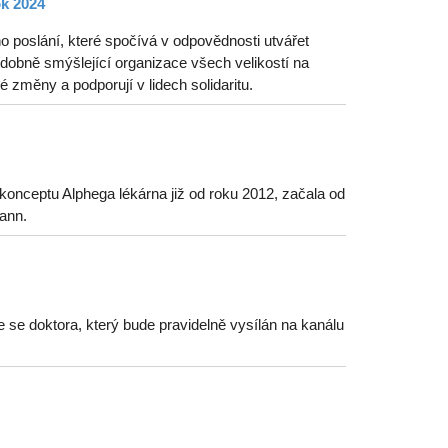
ok 2024
o poslání, které spočívá v odpovědnosti utvářet
odobně smýšlející organizace všech velikostí na
 změny a podporují v lidech solidaritu.
onceptu Alphega lékárna již od roku 2012, začala od
ann.
e se doktora, který bude pravidelně vysílán na kanálu