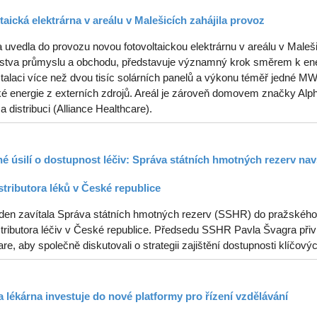
taická elektrárna v areálu v Malešicích zahájila provoz
uvedla do provozu novou fotovoltaickou elektrárnu v areálu v Malešic
rstva průmyslu a obchodu, představuje významný krok směrem k ener
stalaci více než dvou tisíc solárních panelů a výkonu téměř jedné 
ké energie z externích zdrojů. Areál je zároveň domovem značky Alph
 a distribuci (Alliance Healthcare).
é úsilí o dostupnost léčiv: Správa státních hmotných rezerv navš
stributora léků v České republice
ýden zavítala Správa státních hmotných rezerv (SSHR) do pražského s
tributora léčiv v České republice. Předsedu SSHR Pavla Švagra přiví
re, aby společně diskutovali o strategii zajištění dostupnosti klíčový
 lékárna investuje do nové platformy pro řízení vzdělávání