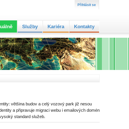
Přihlásit se
uálně
Služby
Kariéra
Kontakty
ntity: většina budov a celý vozový park již nesou
entity a připravuje migraci webu i emailových domén
 vysoký standard služeb.