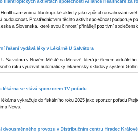
o filantropických aktivitách společnosti Alliance Healthcare za r
 Healthcare vnímá filantropické aktivity jako způsob dosahování svéh
í budoucnost. Prostřednictvím těchto aktivit společnost podporuje p
ska a Slovenska, které svou činností přinášejí pozitivní společenské
vní řešení vydává léky v Lékárně U Salvátora
 U Salvátora v Novém Městě na Moravě, která je členem virtuálního k
tošního roku využívat automatický lékárenský skladový systém Gollm
 lékárna se stává sponzorem TV pořadu
lékárna vykračuje do fiskálního roku 2025 jako sponzor pořadu Ptejt
ima News.
í dvousměnného provozu v Distribučním centru Hradec Králové