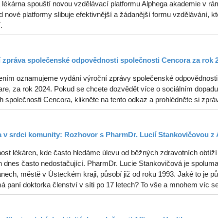
 lékárna spouští novou vzdělávací platformu Alphega akademie v rám
od nové platformy slibuje efektivnější a žádanější formu vzdělávání, kt
.
 zpráva společenské odpovědnosti společnosti Cencora za rok 
ením oznamujeme vydání výroční zprávy společenské odpovědnosti s
re, za rok 2024. Pokud se chcete dozvědět více o sociálním dopadu, 
ch společnosti Cencora, klikněte na tento odkaz a prohlédněte si zprá
 v srdci komunity: Rozhovor s PharmDr. Lucií Stankovičovou z 
ost lékáren, kde často hledáme úlevu od běžných zdravotních obtíží 
 dnes často nedostačující. PharmDr. Lucie Stankovičová je spolumaji
ech, městě v Ústeckém kraji, působí již od roku 1993. Jaké to je půs
á paní doktorka členství v síti po 17 letech? To vše a mnohem víc s