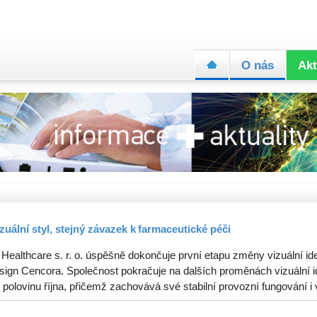
O nás
Akt
zuální styl, stejný závazek k farmaceutické péči
 Healthcare s. r. o. úspěšně dokončuje první etapu změny vizuální ide
sign Cencora. Společnost pokračuje na dalších proměnách vizuální id
 polovinu října, přičemž zachovává své stabilní provozní fungování i