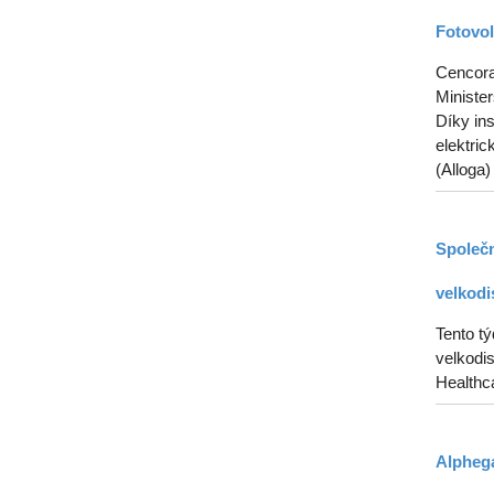
Fotovol
Cencora 
Ministe
Díky in
elektric
(Alloga)
Společn
velkodi
Tento t
velkodis
Healthca
Alphega