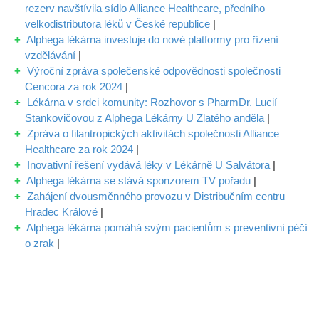
rezerv navštívila sídlo Alliance Healthcare, předního
velkodistributora léků v České republice
|
Alphega lékárna investuje do nové platformy pro řízení
vzdělávání
|
Výroční zpráva společenské odpovědnosti společnosti
Cencora za rok 2024
|
Lékárna v srdci komunity: Rozhovor s PharmDr. Lucií
Stankovičovou z Alphega Lékárny U Zlatého anděla
|
Zpráva o filantropických aktivitách společnosti Alliance
Healthcare za rok 2024
|
Inovativní řešení vydává léky v Lékárně U Salvátora
|
Alphega lékárna se stává sponzorem TV pořadu
|
Zahájení dvousměnného provozu v Distribučním centru
Hradec Králové
|
Alphega lékárna pomáhá svým pacientům s preventivní péčí
o zrak
|