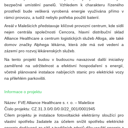
bezpečné umístění panelů. Vzhledem k charakteru řízeného
prostředí bude veškerá vyrobená energie využívána přímo v
rámci provozu, a tudíž nebylo potřeba použití baterií.
Areál v Malešicích představuje klíčové provozní centrum, kde sídlí
nejen centrála společnosti Cencora, hlavní distribuční sklad
Alliance Healthcare a centrum logistických služeb Alloga, ale také
domov značky Alphega lékárna, která zde má své vedení a
zázemí pro rozvoj lékárenských služeb.
Na tento projekt budou v budoucnu navazovat další iniciativy
zaměřené na udržitelnost a efektivní hospodaření s energií,
včetně plánované instalace nabíjecích stanic pro elektrické vozy
na přilehlém parkovišti.
Informace o projektu
Název: FVE Alliance Healthcare s. r. o. – Malešice
Číslo projektu: CZ.31.3.0/0.0/0.0/22_001/0001945
Cílem projektu je instalace fotovoltaické elektrárny sloužící pro
vlastní spotřebu žadatele za účelem snížit spotřebu elektrické
energie dodávané ze sítě z tradičních zdrojů díky využití energie z