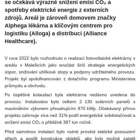
se očekává výrazné snížení emisí CO₂ a
spotřeby elektrické energie z externích
zdrojů. Areál je zároveň domovem značky
Alphega lékárna a klíčovým centrem pro
logistiku (Alloga) a distribuci (Alliance
Healthcare).
V roce 2022 bylo rozhodnuto o realizaci fotovoltaické elektrárny v
areálu v Malešicích jako součást širší strategie energetických
úspor, snižování uhlíkové stopy a podpory udržitelného provozu.
Projekt byl spolufinancován z dotačního programu Ministerstva
průmyslu a obchodu.
Po úspěšné kolaudaci byla elektrárna nedávno uvedena do
provozu. Instalováno bylo celkem 2 130 solárních panelů s
maximálním výkonem přesahujícím 870 kWp. Očekávaný přínos
projektu zahrnuje více než 31% podíl energetické soběstačnosti a
snížení emisí CO₂ o přibližně 387 tun ročně.
Před samotnou instalací bylo nutné provést statické posouzení
střech a posílit konstrukce objektů, aby bylo možné zajistit