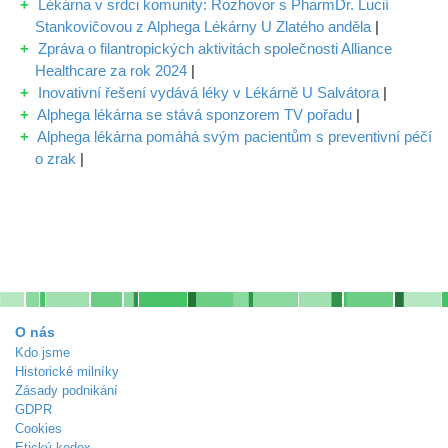
Lékárna v srdci komunity: Rozhovor s PharmDr. Lucií
Stankovičovou z Alphega Lékárny U Zlatého anděla
|
Zpráva o filantropických aktivitách společnosti Alliance
Healthcare za rok 2024
|
Inovativní řešení vydává léky v Lékárně U Salvátora
|
Alphega lékárna se stává sponzorem TV pořadu
|
Alphega lékárna pomáhá svým pacientům s preventivní péčí
o zrak
|
O nás
Kdo jsme
Historické milníky
Zásady podnikání
GDPR
Cookies
Etický kodex