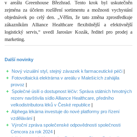
v areálu Greenhouse Březhrad. Tento krok byl uskutečněn
zejména za účelem rozšíření sortimentu a možnosti vychystání
objednávek po celý den. „Věřím, že tato změna zprostředkuje
zákazníkům Alliance Healthcare flexibilnější a efektivnější
logistický servis,“ uvedl Jaroslav Kozák, ředitel pro prodej a
marketing.
Další
novinky
Nový vizuální styl, stejný závazek k farmaceutické péči
|
Fotovoltaická elektrárna v areálu v Malešicích zahájila
provoz
|
Společné úsilí o dostupnost léčiv: Správa státních hmotných
rezerv navštívila sídlo Alliance Healthcare, předního
velkodistributora léků v České republice
|
Alphega lékárna investuje do nové platformy pro řízení
vzdělávání
|
Výroční zpráva společenské odpovědnosti společnosti
Cencora za rok 2024
|