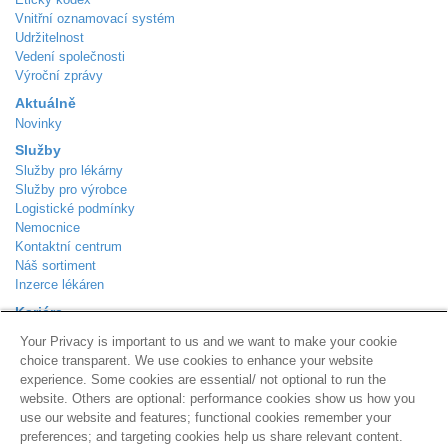
Vnitřní oznamovací systém
Udržitelnost
Vedení společnosti
Výroční zprávy
Aktuálně
Novinky
Služby
Služby pro lékárny
Služby pro výrobce
Logistické podmínky
Nemocnice
Kontaktní centrum
Náš sortiment
Inzerce lékáren
Kariéra
Aktuálně volná místa
Your Privacy is important to us and we want to make your cookie
Kontakt
choice transparent. We use cookies to enhance your website
Podle Trati 624/7
experience. Some cookies are essential/ not optional to run the
Praha 10 - Malešice
website. Others are optional: performance cookies show us how you
108 00
use our website and features; functional cookies remember your
Zákaznická linka
800 310 101
preferences; and targeting cookies help us share relevant content.