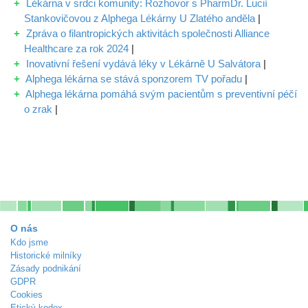
Lékárna v srdci komunity: Rozhovor s PharmDr. Lucií
Stankovičovou z Alphega Lékárny U Zlatého anděla
|
Zpráva o filantropických aktivitách společnosti Alliance
Healthcare za rok 2024
|
Inovativní řešení vydává léky v Lékárně U Salvátora
|
Alphega lékárna se stává sponzorem TV pořadu
|
Alphega lékárna pomáhá svým pacientům s preventivní péčí
o zrak
|
O nás
Kdo jsme
Historické milníky
Zásady podnikání
GDPR
Cookies
Etický kodex