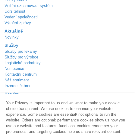
Vnitřní oznamovací systém
Udržitelnost
Vedení společnosti
Výroční zprávy
Aktuálně
Novinky
Služby
Služby pro lékárny
Služby pro výrobce
Logistické podmínky
Nemocnice
Kontaktní centrum
Náš sortiment
Inzerce lékáren
Kariéra
Aktuálně volná místa
Your Privacy is important to us and we want to make your cookie
Kontakt
choice transparent. We use cookies to enhance your website
Podle Trati 624/7
experience. Some cookies are essential/ not optional to run the
Praha 10 - Malešice
website. Others are optional: performance cookies show us how you
108 00
use our website and features; functional cookies remember your
Zákaznická linka
800 310 101
preferences; and targeting cookies help us share relevant content.