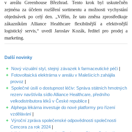
v areálu Greenhouse Březhrad. Tento krok byl uskutečněn
zejména za účelem rozšíření sortimentu a možnosti vychystání
objednávek po celý den. „Věřím, že tato změna zprostředkuje
zákazníkům Alliance Healthcare flexibilnější a efektivnější
logistický servis,“ uvedl Jaroslav Kozák, ředitel pro prodej a
marketing.
Další
novinky
Nový vizuální styl, stejný závazek k farmaceutické péči
|
Fotovoltaická elektrárna v areálu v Malešicích zahájila
provoz
|
Společné úsilí o dostupnost léčiv: Správa státních hmotných
rezerv navštívila sídlo Alliance Healthcare, předního
velkodistributora léků v České republice
|
Alphega lékárna investuje do nové platformy pro řízení
vzdělávání
|
Výroční zpráva společenské odpovědnosti společnosti
Cencora za rok 2024
|