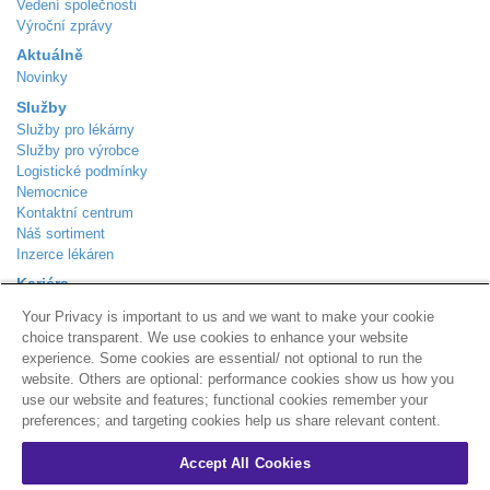
Vedení společnosti
Výroční zprávy
Aktuálně
Novinky
Služby
Služby pro lékárny
Služby pro výrobce
Logistické podmínky
Nemocnice
Kontaktní centrum
Náš sortiment
Inzerce lékáren
Kariéra
Aktuálně volná místa
Your Privacy is important to us and we want to make your cookie
Kontakt
choice transparent. We use cookies to enhance your website
Podle Trati 624/7
experience. Some cookies are essential/ not optional to run the
Praha 10 - Malešice
website. Others are optional: performance cookies show us how you
108 00
use our website and features; functional cookies remember your
Zákaznická linka
800 310 101
preferences; and targeting cookies help us share relevant content.
info@alliance-healthcare.cz
+
Distribuční centra
Accept All Cookies