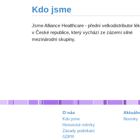
Kdo jsme
Jsme Alliance Healthcare - přední velkodistributor lé
v České republice, který vychází ze zázemí silné
mezinárodní skupiny.
O nás
Aktuáln
Kdo jsme
Novinky
Historické milníky
Zásady podnikání
GDPR