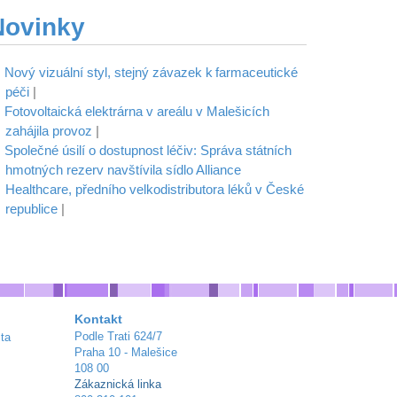
Novinky
Nový vizuální styl, stejný závazek k farmaceutické
péči
|
Fotovoltaická elektrárna v areálu v Malešicích
zahájila provoz
|
Společné úsilí o dostupnost léčiv: Správa státních
hmotných rezerv navštívila sídlo Alliance
Healthcare, předního velkodistributora léků v České
republice
|
Kontakt
Podle Trati 624/7
ta
Praha 10 - Malešice
108 00
Zákaznická linka