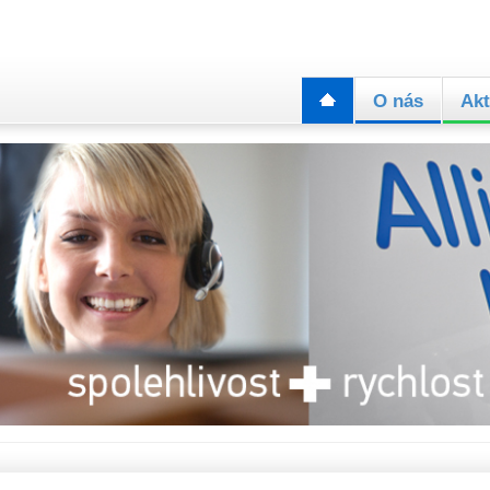
O nás
Akt